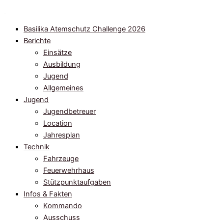
Zum
Inhalt
Basilika Atemschutz Challenge 2026
springen
Berichte
Einsätze
Ausbildung
Jugend
Allgemeines
Jugend
Jugendbetreuer
Location
Jahresplan
Technik
Fahrzeuge
Feuerwehrhaus
Stützpunktaufgaben
Infos & Fakten
Kommando
Ausschuss