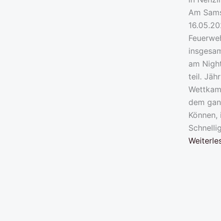
Am Sams
16.05.2
Feuerweh
insgesam
am Nigh
teil. Jäh
Wettkam
dem gan
Können, 
Schnelli
Weiterle