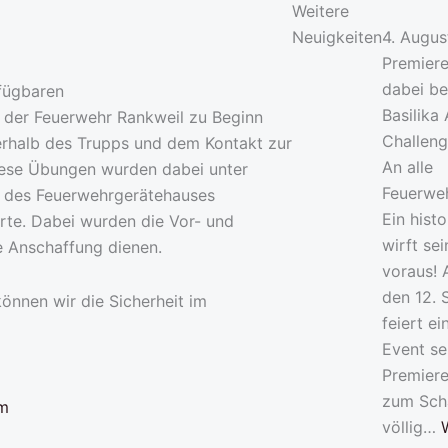
Weitere
Neuigkeiten
4. Augu
Premiere
dabei be
fügbaren
Basilika
 der Feuerwehr Rankweil zu Beginn
Challen
erhalb des Trupps und dem Kontakt zur
An alle
iese Übungen wurden dabei unter
Feuerwe
b des Feuerwehrgerätehauses
Ein hist
rte. Dabei wurden die Vor- und
wirft se
e Anschaffung dienen.
voraus!
den 12.
können wir die Sicherheit im
feiert e
Event se
Premiere
zum Scha
völlig…