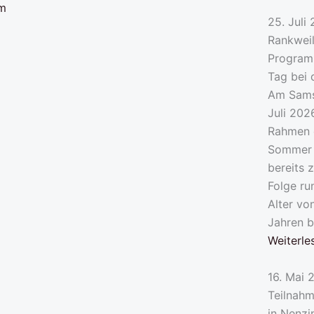
25. Juli
Rankwei
Program
Tag bei 
Am Sams
Juli 202
Rahmen 
Sommer
bereits 
Folge ru
Alter vo
Jahren 
Weiterle
16. Mai 
Teilnah
in Nenzi