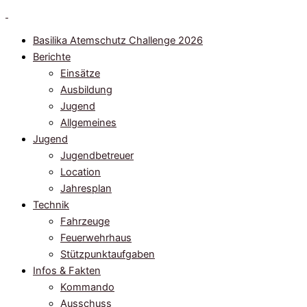
Zum
Inhalt
Basilika Atemschutz Challenge 2026
springen
Berichte
Einsätze
Ausbildung
Jugend
Allgemeines
Jugend
Jugendbetreuer
Location
Jahresplan
Technik
Fahrzeuge
Feuerwehrhaus
Stützpunktaufgaben
Infos & Fakten
Kommando
Ausschuss