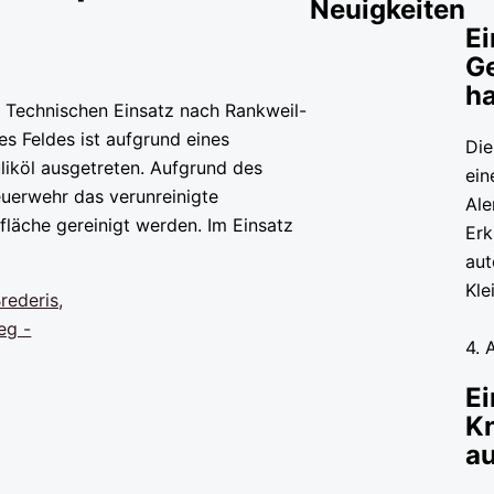
Neuigkeiten
Ei
G
ha
 Technischen Einsatz nach Rankweil-
s Feldes ist aufgrund eines
Die
iköl ausgetreten. Aufgrund des
ein
uerwehr das verunreinigte
Ale
läche gereinigt werden. Im Einsatz
Erk
aut
Kl
4. 
Ei
Kn
au