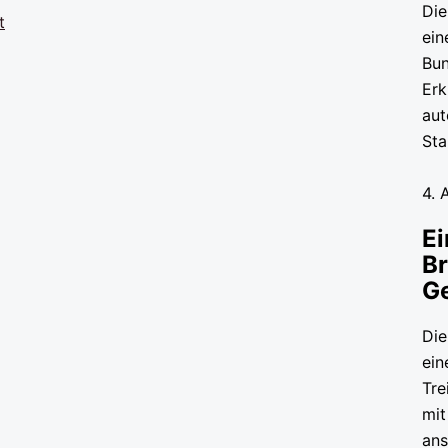
Die
t
ein
Bun
Erk
aut
St
4. 
Ei
Br
G
Die
ein
Tre
mit
ans