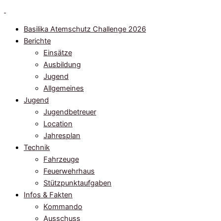
Zum
Inhalt
Basilika Atemschutz Challenge 2026
springen
Berichte
Einsätze
Ausbildung
Jugend
Allgemeines
Jugend
Jugendbetreuer
Location
Jahresplan
Technik
Fahrzeuge
Feuerwehrhaus
Stützpunktaufgaben
Infos & Fakten
Kommando
Ausschuss