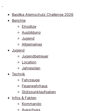
Zum
Inhalt
Basilika Atemschutz Challenge 2026
springen
Berichte
Einsätze
Ausbildung
Jugend
Allgemeines
Jugend
Jugendbetreuer
Location
Jahresplan
Technik
Fahrzeuge
Feuerwehrhaus
Stützpunktaufgaben
Infos & Fakten
Kommando
Ausschuss