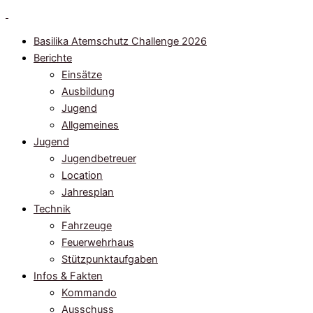
Zum
Inhalt
Basilika Atemschutz Challenge 2026
springen
Berichte
Einsätze
Ausbildung
Jugend
Allgemeines
Jugend
Jugendbetreuer
Location
Jahresplan
Technik
Fahrzeuge
Feuerwehrhaus
Stützpunktaufgaben
Infos & Fakten
Kommando
Ausschuss