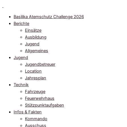
Zum
Inhalt
Basilika Atemschutz Challenge 2026
springen
Berichte
Einsätze
Ausbildung
Jugend
Allgemeines
Jugend
Jugendbetreuer
Location
Jahresplan
Technik
Fahrzeuge
Feuerwehrhaus
Stützpunktaufgaben
Infos & Fakten
Kommando
Ausschuss