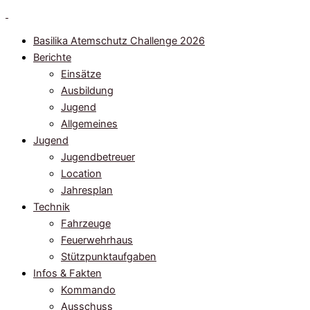
Zum
Inhalt
Basilika Atemschutz Challenge 2026
springen
Berichte
Einsätze
Ausbildung
Jugend
Allgemeines
Jugend
Jugendbetreuer
Location
Jahresplan
Technik
Fahrzeuge
Feuerwehrhaus
Stützpunktaufgaben
Infos & Fakten
Kommando
Ausschuss