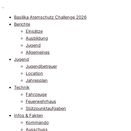
Zum
Inhalt
Basilika Atemschutz Challenge 2026
springen
Berichte
Einsätze
Ausbildung
Jugend
Allgemeines
Jugend
Jugendbetreuer
Location
Jahresplan
Technik
Fahrzeuge
Feuerwehrhaus
Stützpunktaufgaben
Infos & Fakten
Kommando
Ausschuss