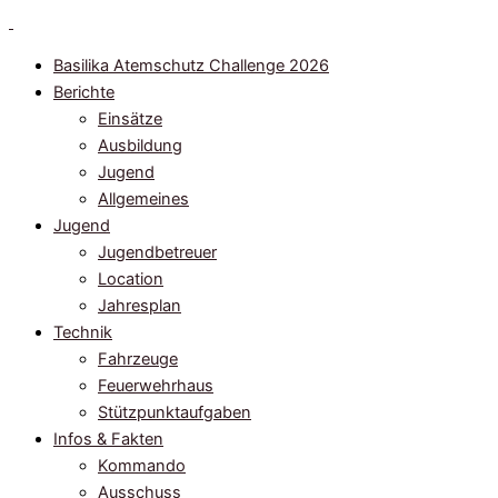
Zum
Inhalt
Basilika Atemschutz Challenge 2026
springen
Berichte
Einsätze
Ausbildung
Jugend
Allgemeines
Jugend
Jugendbetreuer
Location
Jahresplan
Technik
Fahrzeuge
Feuerwehrhaus
Stützpunktaufgaben
Infos & Fakten
Kommando
Ausschuss