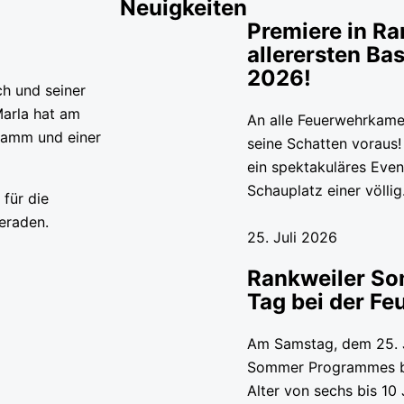
Neuigkeiten
Premiere in Ra
allerersten Ba
2026!
h und seiner
Marla hat am
An alle Feuerwehrkamer
ramm und einer
seine Schatten voraus
ein spektakuläres Even
Schauplatz einer völl
 für die
eraden.
25. Juli 2026
Rankweiler So
Tag bei der Fe
Am Samstag, dem 25. 
Sommer Programmes ber
Alter von sechs bis 1