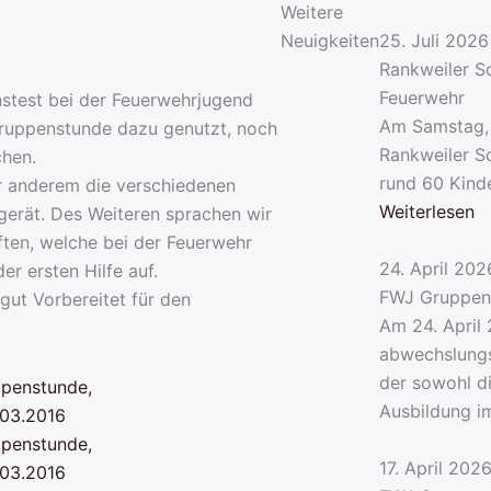
Weitere
Neuigkeiten
25. Juli 2026
Rankweiler S
Feuerwehr
test bei der Feuerwehrjugend
Am Samstag, 
Gruppenstunde dazu genutzt, noch
Rankweiler S
chen.
rund 60 Kind
er anderem die verschiedenen
Weiterlesen
erät. Des Weiteren sprachen wir
ten, welche bei der Feuerwehr
24. April 202
er ersten Hilfe auf.
FWJ Gruppen
ut Vorbereitet für den
Am 24. April
abwechslungs
der sowohl d
Ausbildung i
17. April 202