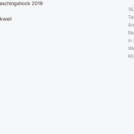
16
Te
kweil
Am
Ra
in
We
Kö