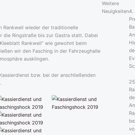
Weitere
Neuigkeiten
4.
Pr
Ba
Rankweil wieder der traditionelle
An
die Ringstraße bis zur Gastra statt. Dabei
Hi
e Kleeblatt Rankweil” wie gewohnt beim
de
 ließen wir den Fasching in der Fahrzeughalle
Ev
tmosphäre ausklingen.
Sc
 Kassierdienst bzw. bei der anschließenden
25
.
Ra
de
Am
Ra
be
vo