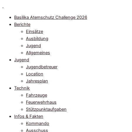
Zum
Inhalt
Basilika Atemschutz Challenge 2026
springen
Berichte
Einsätze
Ausbildung
Jugend
Allgemeines
Jugend
Jugendbetreuer
Location
Jahresplan
Technik
Fahrzeuge
Feuerwehrhaus
Stützpunktaufgaben
Infos & Fakten
Kommando
Ausschuss