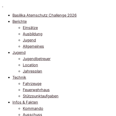
Zum
Inhalt
Basilika Atemschutz Challenge 2026
springen
Berichte
Einsätze
Ausbildung
Jugend
Allgemeines
Jugend
Jugendbetreuer
Location
Jahresplan
Technik
Fahrzeuge
Feuerwehrhaus
Stützpunktaufgaben
Infos & Fakten
Kommando
Ausschuss