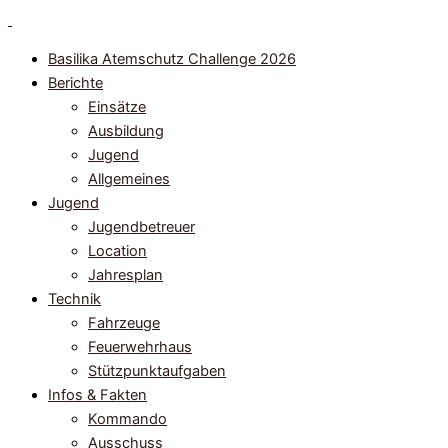
Zum
Inhalt
Basilika Atemschutz Challenge 2026
springen
Berichte
Einsätze
Ausbildung
Jugend
Allgemeines
Jugend
Jugendbetreuer
Location
Jahresplan
Technik
Fahrzeuge
Feuerwehrhaus
Stützpunktaufgaben
Infos & Fakten
Kommando
Ausschuss