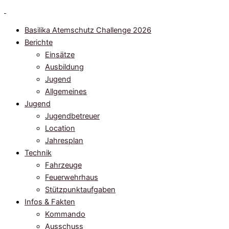
Zum
Inhalt
Basilika Atemschutz Challenge 2026
springen
Berichte
Einsätze
Ausbildung
Jugend
Allgemeines
Jugend
Jugendbetreuer
Location
Jahresplan
Technik
Fahrzeuge
Feuerwehrhaus
Stützpunktaufgaben
Infos & Fakten
Kommando
Ausschuss