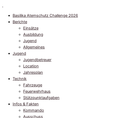
Zum
Inhalt
Basilika Atemschutz Challenge 2026
springen
Berichte
Einsätze
Ausbildung
Jugend
Allgemeines
Jugend
Jugendbetreuer
Location
Jahresplan
Technik
Fahrzeuge
Feuerwehrhaus
Stützpunktaufgaben
Infos & Fakten
Kommando
Ausschuss